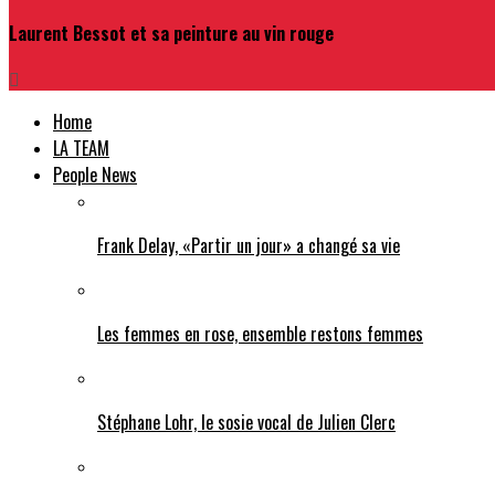
Laurent Bessot et sa peinture au vin rouge
Home
LA TEAM
People News
Frank Delay, «Partir un jour» a changé sa vie
Les femmes en rose, ensemble restons femmes
Stéphane Lohr, le sosie vocal de Julien Clerc