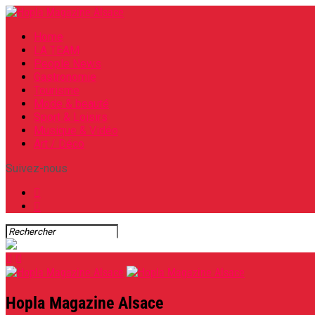
Home
LA TEAM
People News
Gastronomie
Tourisme
Mode & beauté
Sport & Loisirs
Musique & Vidéo
Art / Déco
Suivez-nous
Hopla Magazine Alsace