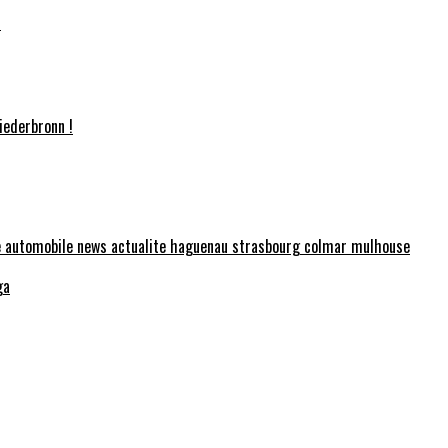
!
iederbronn !
ga