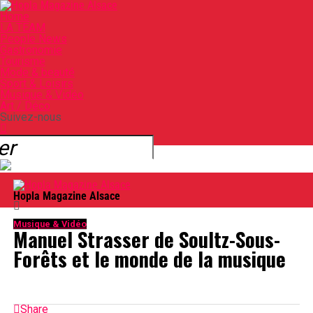
Home
LA TEAM
People News
Gastronomie
Tourisme
Mode & beauté
Sport & Loisirs
Musique & Vidéo
Art / Déco
Suivez-nous
Hopla Magazine Alsace
Musique & Vidéo
Manuel Strasser de Soultz-Sous-
Forêts et le monde de la musique
Share