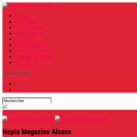
Home
LA TEAM
People News
Gastronomie
Tourisme
Mode & beauté
Sport & Loisirs
Musique & Vidéo
Art / Déco
Suivez-nous
Hopla Magazine Alsace