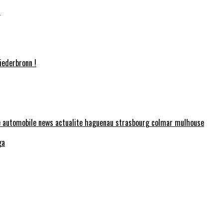
!
iederbronn !
ga