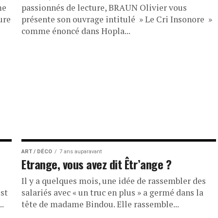
me
passionnés de lecture, BRAUN Olivier vous
ure
présente son ouvrage intitulé » Le Cri Insonore »
comme énoncé dans Hopla...
ART / DÉCO
7 ans auparavant
Etrange, vous avez dit Êtr’ange ?
Il y a quelques mois, une idée de rassembler des
est
salariés avec « un truc en plus » a germé dans la
..
tête de madame Bindou. Elle rassemble...