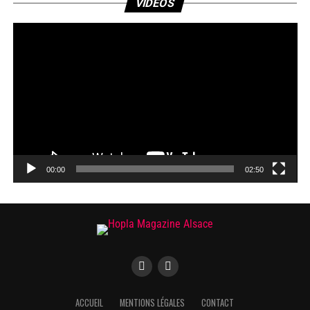
VIDÉOS
vid
00:00
02:50
ACCUEIL
MENTIONS LÉGALES
CONTACT