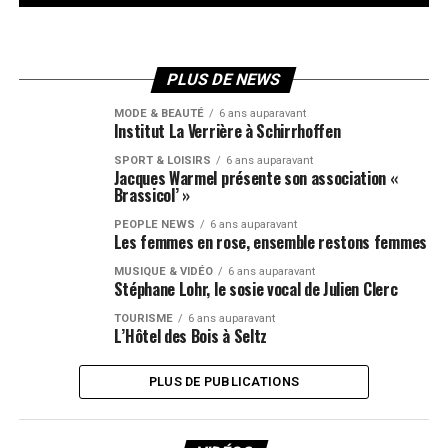
PLUS DE NEWS
MODE & BEAUTÉ
6 ans auparavant
Institut La Verrière à Schirrhoffen
SPORT & LOISIRS
6 ans auparavant
Jacques Warmel présente son association «
Brassicol’ »
PEOPLE NEWS
6 ans auparavant
Les femmes en rose, ensemble restons femmes
MUSIQUE & VIDÉO
6 ans auparavant
Stéphane Lohr, le sosie vocal de Julien Clerc
TOURISME
6 ans auparavant
L’Hôtel des Bois à Seltz
PLUS DE PUBLICATIONS
Lec