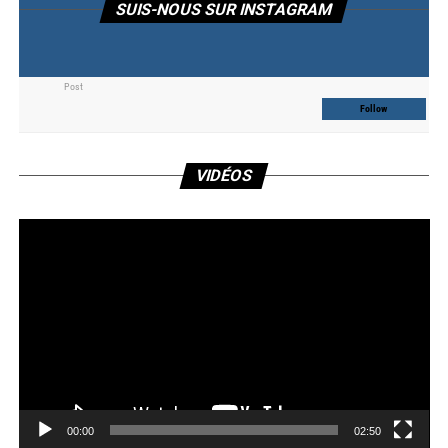
SUIS-NOUS SUR INSTAGRAM
Post
Follow
Lec
VIDÉOS
vid
00:00
02:50