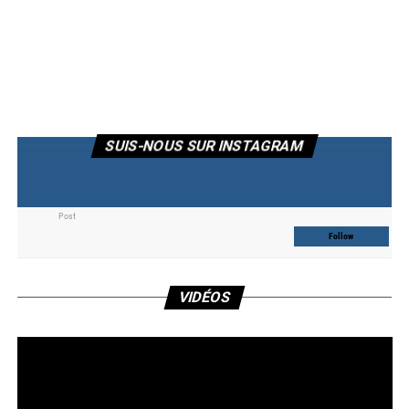
SUIS-NOUS SUR INSTAGRAM
Post
Follow
Lec
VIDÉOS
vid